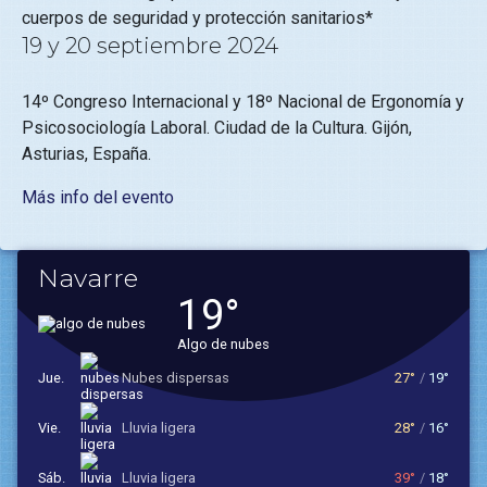
cuerpos de seguridad y protección sanitarios*
19 y 20 septiembre 2024
14º Congreso Internacional y 18º Nacional de Ergonomía y
Psicosociología Laboral. Ciudad de la Cultura. Gijón,
Asturias, España.
Más info del evento
Navarre
19°
algo de nubes
jue.
nubes dispersas
27°
/
19°
vie.
lluvia ligera
28°
/
16°
sáb.
lluvia ligera
39°
/
18°