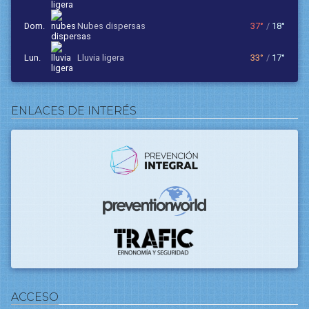
dom.
nubes dispersas
37°
/
18°
lun.
lluvia ligera
33°
/
17°
ENLACES DE INTERÉS
ACCESO